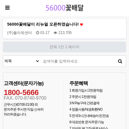
56000꽃배달이 리뉴얼 오픈하였습니다!
(주)플라워센터
01-17
213,705
전체 1건
1 페이지
고객센터(문자가능)
주문혜택
1800-5666
1
회원가입시 2천원적립
2
주문시 1천원적립
FAX. 070-8740-9700
3
N Pay구매 간편결제
근무시간(07:00-21:00) 외
문자주문 주시면 익일 신속히
4
정품사용/재생화환NO
처리하겠습니다.
5
전국3시간내배송/사진전송
6
대표번호 문자주문가능
7
모바일 부고장-무료서비스