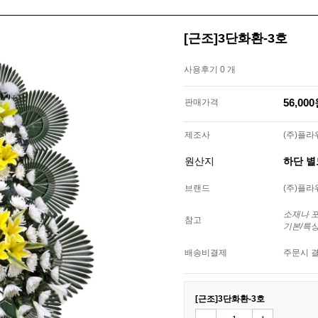
[근조]3단화환-3호
사용후기 0 개
56,00
판매가격
제조사
(주)플
원산지
하단 
브랜드
(주)플
소재나 
참고
기본/특
배송비결제
주문시 
[근조]3단화환-3호