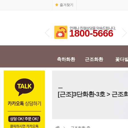
즐겨찾기
1800-5666
1800-5666
축하화환
근조화환
꽃다
[근조]3단화환-3호 > 근조
근조화환