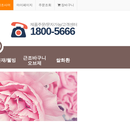
경조사어
마이페이지
주문조회
장바구니
제품주문/문자가능/고객센터
1800-5666
근조바구니
분재/웰빙
쌀화환
오브제