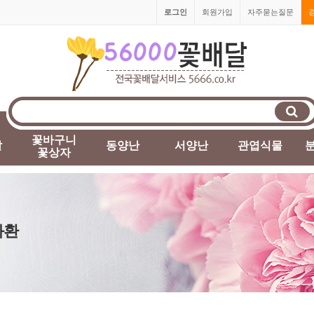
로그인
회원가입
자주묻는질문
1800-5666
꽃바구니
발
동양난
서양난
관엽식물
꽃상자
화환