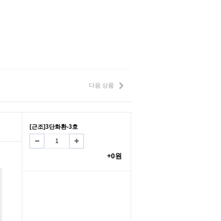
다음 상품
[근조]3단화환-3호
+0원