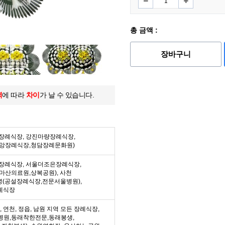
총 금액 :
장바구니
역
에 따라
차이
가 날 수 있습니다.
든 장례식장, 강진마량장례식장,
중앙장례식장,청담장례문화원)
든 장례식장, 서울더조은장례식장,
마산의료원,상복공원), 사천
녕(공설장례식장,전문서울병원),
례식장
수, 연천, 정읍, 남원 지역 모든 장례식장,
병원,동래착한전문,동래봉생,