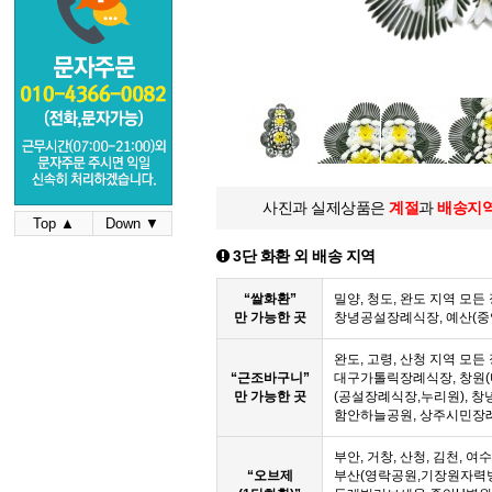
사진과 실제상품은
계절
과
배송지
Top ▲
Down ▼
3단 화환 외 배송 지역
“쌀화환”
밀양, 청도, 완도 지역 모
만 가능한 곳
창녕공설장례식장, 예산(
완도, 고령, 산청 지역 모
“근조바구니”
대구가톨릭장례식장, 창원(
만 가능한 곳
(공설장례식장,누리원), 창
함안하늘공원, 상주시민장
부안, 거창, 산청, 김천, 여
“오브제
부산(영락공원,기장원자력