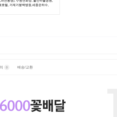
좌천봉생), 수원연화장, 울산하늘공원,
례호텔, 거제거붕백병원,세종은하수,
문의
배송/교환
0