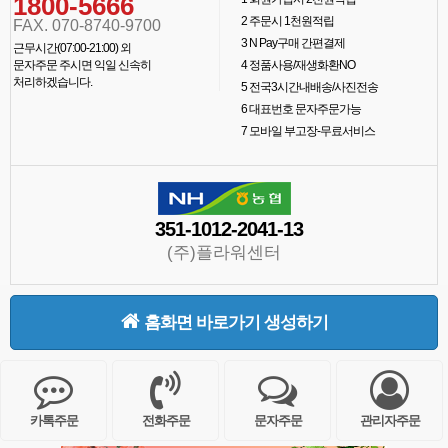
1800-5666
2
주문시 1천원적립
FAX. 070-8740-9700
3
N Pay구매 간편결제
근무시간(07:00-21:00) 외
문자주문 주시면 익일 신속히
4
정품사용/재생화환NO
처리하겠습니다.
5
전국3시간내배송/사진전송
6
대표번호 문자주문가능
7
모바일 부고장-무료서비스
351-1012-2041-13
(주)플라워센터
홈화면 바로가기 생성하기
카톡주문
전화주문
문자주문
관리자주문