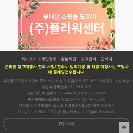
회사소개
개인정보
환불약관
고객센터
관리자
온라인 광고대행사 전화 사절! 전화시 법적대응 및 해당 대행사는 포털사
에 클레임접수합니다.
회사명
(주)플라워센터
주소
부산 사상구 학감대로 252, 802호 (감전동, 수성빌딩)
사업자 등록번호
352-86-01087
대표
박상화
전화
1800-5666
팩스
070-8740-9700
통신판매업신고번호
제 2018-부산사상구-0533호
개인정보 보호책임자
박상화
부가통신사업신고번호
12345호
Copyright © 2001-2013 (주)플라워센터. All Rights Reserved.
PC 버전