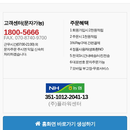
고객센터(문자가능)
주문혜택
1800-5666
1
회원가입시 2천원적립
2
주문시 1천원적립
FAX. 070-8740-9700
3
N Pay구매 간편결제
근무시간(07:00-21:00) 외
문자주문 주시면 익일 신속히
4
정품사용/재생화환NO
처리하겠습니다.
5
전국3시간내배송/사진전송
6
대표번호 문자주문가능
7
모바일 부고장-무료서비스
351-1012-2041-13
(주)플라워센터
홈화면 바로가기 생성하기