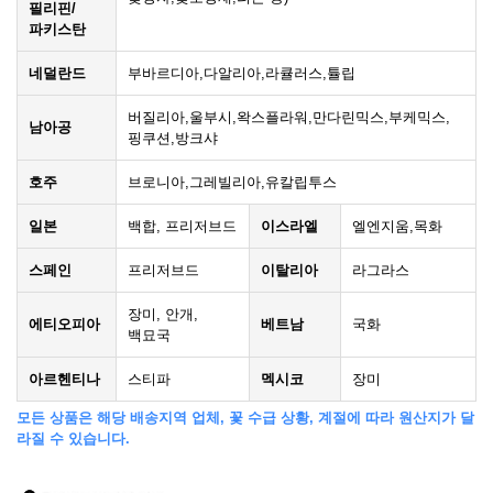
필리핀/
파키스탄
네덜란드
부바르디아,다알리아,라큘러스,튤립
버질리아,울부시,왁스플라워,만다린믹스,부케믹스,
남아공
핑쿠션,방크샤
호주
브로니아,그레빌리아,유칼립투스
일본
백합, 프리저브드
이스라엘
엘엔지움,목화
스페인
프리저브드
이탈리아
라그라스
장미, 안개,
에티오피아
베트남
국화
백묘국
아르헨티나
스티파
멕시코
장미
모든 상품은 해당 배송지역 업체, 꽃 수급 상황, 계절에 따라 원산지가 달
라질 수 있습니다.