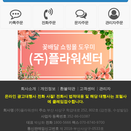
카톡주문
전화주문
문자주문
관리자주문
회사소개
개인정보
환불약관
고객센터
관리자
온라인 광고대행사 전화 사절! 전화시 법적대응 및 해당 대행사는 포털사
에 클레임접수합니다.
회사명
(주)플라워센터
주소
부산 사상구 학감대로 252, 802호 (감전동, 수성빌딩)
사업자 등록번호
352-86-01087
대표
박상화
전화
1800-5666
팩스
070-8740-9700
통신판매업신고번호
제 2018-부산사상구-0533호