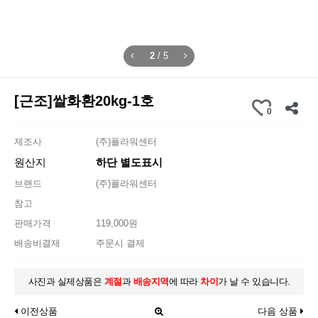
3
/
5
[근조]쌀화환20kg-1호
0
제조사
(주)플라워센터
원산지
하단 별도표시
브랜드
(주)플라워센터
참고
판매가격
119,000원
배송비결제
주문시 결제
사진과 실제상품은
계절
과
배송지역
에 따라
차이
가 날 수 있습니다.
이전상품
다음 상품