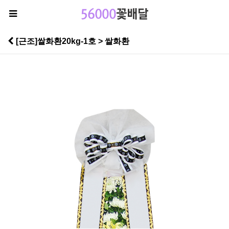
[근조]쌀화환20kg-1호 > 쌀화환