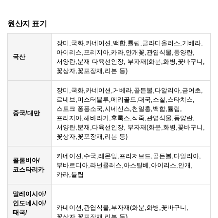
원산지 표기
장미,국화,카네이션,백합,튤립,글라디올러스,거베라,
아이리스,프리지아,카라,안개꽃,관엽식물,동양란,
국산
서양란,분재 다육선인장, 부자재(화분,화병,꽃바구니,
꽃상자,꽃포장재,리본 등)
장미,국화,카네이션,거베라,골든볼,다알리아,금어초,
르네브,미스터블루,메리골드,대국,소철,스타치스,
스토크 퐁퐁소국,시네신스,천일홍,백합,튤립,
중국/대만
프리지아,해바라기,후룩스,석죽,관엽식물,동양란,
서양란,분재,다육선인장, 부자재(화분,화병,꽃바구니,
꽃상자,꽃포장재,리본 등)
카네이션,수국,레몬잎,프리저브드,골든볼,다알리아,
콜롬비아/
부바르디아,라넌큘러스,아스틸베,아이리스,안개,
코스타리카
카라,튤립
말레이시아/
인도네시아/
카네이션,관엽식물,부자재(화분,화병,꽃바구니,
태국/
꽃상자,꽃포장재,리본 등)