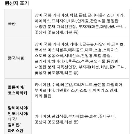
원산지 표기
장미,국화,카네이션,백합,튤립,글라디올러스,거베라,
아이리스,프리지아,카라,안개꽃,관엽식물,동양란,
국산
서양란,분재 다육선인장, 부자재(화분,화병,꽃바구니,
꽃상자,꽃포장재,리본 등)
장미,국화,카네이션,거베라,골든볼,다알리아,금어초,
르네브,미스터블루,메리골드,대국,소철,스타치스,
스토크 퐁퐁소국,시네신스,천일홍,백합,튤립,
중국/대만
프리지아,해바라기,후룩스,석죽,관엽식물,동양란,
서양란,분재,다육선인장, 부자재(화분,화병,꽃바구니,
꽃상자,꽃포장재,리본 등)
카네이션,수국,레몬잎,프리저브드,골든볼,다알리아,
콜롬비아/
부바르디아,라넌큘러스,아스틸베,아이리스,안개,
코스타리카
카라,튤립
말레이시아/
인도네시아/
카네이션,관엽식물,부자재(화분,화병,꽃바구니,
태국/
꽃상자,꽃포장재,리본 등)
필리핀/
파키스탄