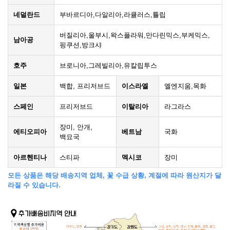
네덜란드
부바르디아,다알리아,라큘러스,튤립
버질리아,울부시,왁스플라워,만다린믹스,부케믹스,
남아공
핑쿠션,방크샤
호주
브로니아,그레빌리아,유칼립투스
일본
백합, 프리저브드
이스라엘
엘엔지움,목화
스페인
프리저브드
이탈리아
라그라스
장미, 안개,
에티오피아
베트남
국화
백묘국
아르헨티나
스티파
멕시코
장미
모든 상품은 해당 배송지역 업체, 꽃 수급 상황, 계절에 따라 원산지가 달
라질 수 있습니다.