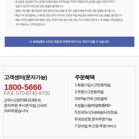
고객센터(문자가능)
주문혜택
1800-5666
1
회원가입시 2천원적립
2
주문시 1천원적립
FAX. 070-8740-9700
3
N Pay구매 간편결제
근무시간(07:00-21:00) 외
문자주문 주시면 익일 신속히
4
정품사용/재생화환NO
처리하겠습니다.
5
전국3시간내배송/사진전송
6
대표번호 문자주문가능
7
모바일 부고장-무료서비스