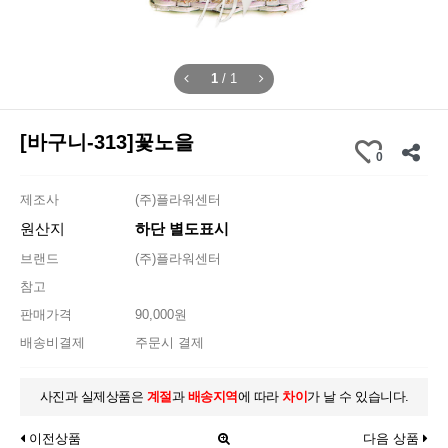
1
/
1
[바구니-313]꽃노을
0
제조사
(주)플라워센터
원산지
하단 별도표시
브랜드
(주)플라워센터
참고
판매가격
90,000원
배송비결제
주문시 결제
사진과 실제상품은
계절
과
배송지역
에 따라
차이
가 날 수 있습니다.
이전상품
다음 상품