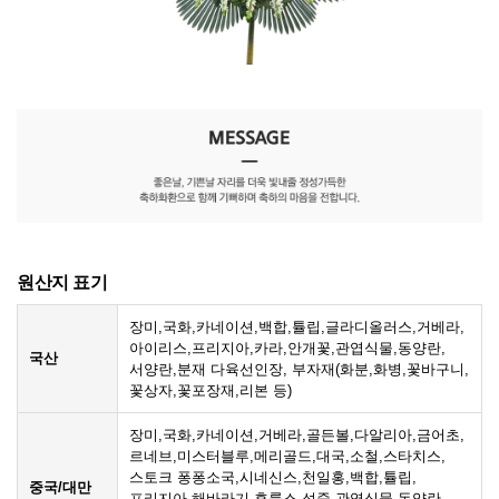
원산지 표기
장미,국화,카네이션,백합,튤립,글라디올러스,거베라,
아이리스,프리지아,카라,안개꽃,관엽식물,동양란,
국산
서양란,분재 다육선인장, 부자재(화분,화병,꽃바구니,
꽃상자,꽃포장재,리본 등)
장미,국화,카네이션,거베라,골든볼,다알리아,금어초,
르네브,미스터블루,메리골드,대국,소철,스타치스,
스토크 퐁퐁소국,시네신스,천일홍,백합,튤립,
중국/대만
프리지아,해바라기,후룩스,석죽,관엽식물,동양란,