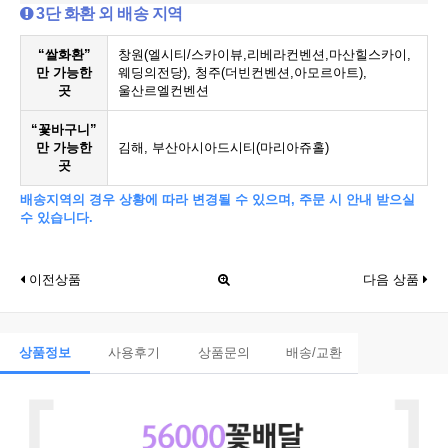
3단 화환 외 배송 지역
“쌀화환”
창원(엘시티/스카이뷰,리베라컨벤션,마산힐스카이,
만 가능한
웨딩의전당), 청주(더빈컨벤션,아모르아트),
곳
울산르엘컨벤션
“꽃바구니”
만 가능한
김해, 부산아시아드시티(마리아쥬홀)
곳
배송지역의 경우 상황에 따라 변경될 수 있으며, 주문 시 안내 받으실
수 있습니다.
이전상품
다음 상품
상품정보
사용후기
상품문의
배송/교환