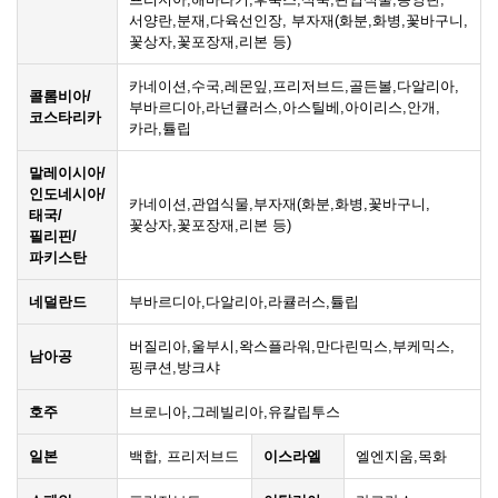
서양란,분재,다육선인장, 부자재(화분,화병,꽃바구니,
꽃상자,꽃포장재,리본 등)
카네이션,수국,레몬잎,프리저브드,골든볼,다알리아,
콜롬비아/
부바르디아,라넌큘러스,아스틸베,아이리스,안개,
코스타리카
카라,튤립
말레이시아/
인도네시아/
카네이션,관엽식물,부자재(화분,화병,꽃바구니,
태국/
꽃상자,꽃포장재,리본 등)
필리핀/
파키스탄
네덜란드
부바르디아,다알리아,라큘러스,튤립
버질리아,울부시,왁스플라워,만다린믹스,부케믹스,
남아공
핑쿠션,방크샤
호주
브로니아,그레빌리아,유칼립투스
일본
백합, 프리저브드
이스라엘
엘엔지움,목화