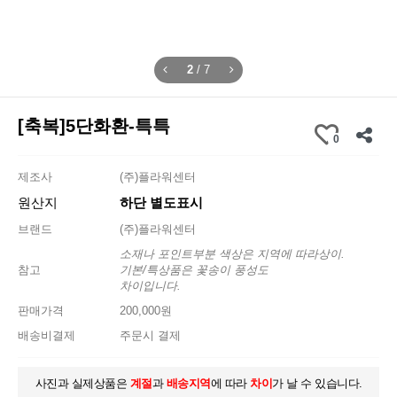
2
/
7
[축복]5단화환-특특
0
제조사
(주)플라워센터
원산지
하단 별도표시
브랜드
(주)플라워센터
소재나 포인트부분 색상은 지역에 따라상이.
참고
기본/특상품은 꽃송이 풍성도
차이입니다.
판매가격
200,000원
배송비결제
주문시 결제
사진과 실제상품은
계절
과
배송지역
에 따라
차이
가 날 수 있습니다.