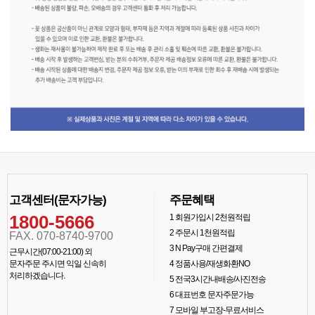
고객센터(문자가능)
주문혜택
1800-5666
1
회원가입시 2천원적립
2
주문시 1천원적립
FAX. 070-8740-9700
3
N Pay구매 간편결제
근무시간(07:00-21:00) 외
문자주문 주시면 익일 신속히
4
정품사용/재생화환NO
처리하겠습니다.
5
전국3시간내배송/사진전송
6
대표번호 문자주문가능
7
모바일 부고장-무료서비스