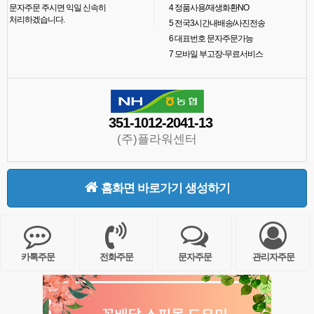
문자주문 주시면 익일 신속히
4
정품사용/재생화환NO
처리하겠습니다.
5
전국3시간내배송/사진전송
6
대표번호 문자주문가능
7
모바일 부고장-무료서비스
351-1012-2041-13
(주)플라워센터
홈화면 바로가기 생성하기
카톡주문
전화주문
문자주문
관리자주문