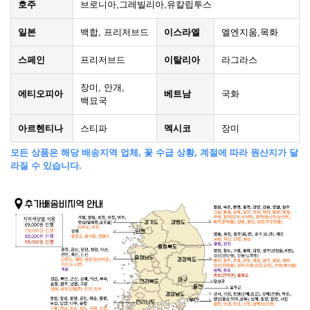
호주
브로니아,그레빌리아,유칼립투스
일본
백합, 프리저브드
이스라엘
엘엔지움,목화
스페인
프리저브드
이탈리아
라그라스
장미, 안개,
에티오피아
베트남
국화
백묘국
아르헨티나
스티파
멕시코
장미
모든 상품은 해당 배송지역 업체, 꽃 수급 상황, 계절에 따라 원산지가 달
라질 수 있습니다.