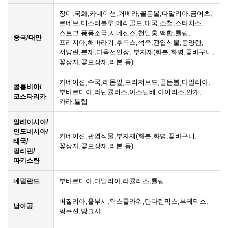
장미,국화,카네이션,거베라,골든볼,다알리아,금어초,
르네브,미스터블루,메리골드,대국,소철,스타치스,
스토크 퐁퐁소국,시네신스,천일홍,백합,튤립,
중국/대만
프리지아,해바라기,후룩스,석죽,관엽식물,동양란,
서양란,분재,다육선인장, 부자재(화분,화병,꽃바구니,
꽃상자,꽃포장재,리본 등)
카네이션,수국,레몬잎,프리저브드,골든볼,다알리아,
콜롬비아/
부바르디아,라넌큘러스,아스틸베,아이리스,안개,
코스타리카
카라,튤립
말레이시아/
인도네시아/
카네이션,관엽식물,부자재(화분,화병,꽃바구니,
태국/
꽃상자,꽃포장재,리본 등)
필리핀/
파키스탄
네덜란드
부바르디아,다알리아,라큘러스,튤립
버질리아,울부시,왁스플라워,만다린믹스,부케믹스,
남아공
핑쿠션,방크샤