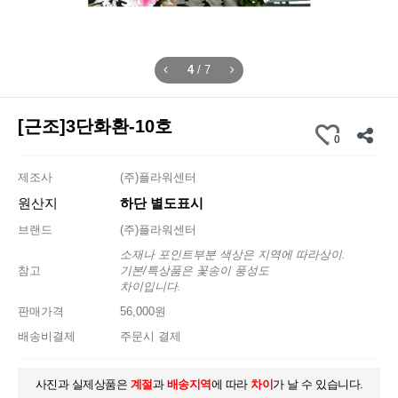
4
/
7
[근조]3단화환-10호
0
제조사
(주)플라워센터
원산지
하단 별도표시
브랜드
(주)플라워센터
소재나 포인트부분 색상은 지역에 따라상이.
참고
기본/특상품은 꽃송이 풍성도
차이입니다.
판매가격
56,000원
배송비결제
주문시 결제
사진과 실제상품은
계절
과
배송지역
에 따라
차이
가 날 수 있습니다.