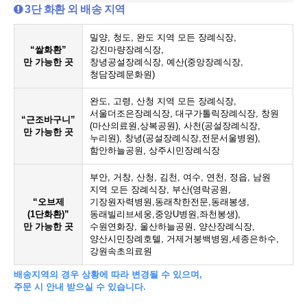
3단 화환 외 배송 지역
밀양, 청도, 완도 지역 모든 장례식장,
“쌀화환”
강진마량장례식장,
만 가능한 곳
창녕공설장례식장, 예산(중앙장례식장,
청담장례문화원)
완도, 고령, 산청 지역 모든 장례식장,
서울더조은장례식장, 대구가톨릭장례식장, 창원
“근조바구니”
(마산의료원,상복공원), 사천(공설장례식장,
만 가능한 곳
누리원), 창녕(공설장례식장,전문서울병원),
함안하늘공원, 상주시민장례식장
부안, 거창, 산청, 김천, 여수, 연천, 정읍, 남원
지역 모든 장례식장, 부산(영락공원,
“오브제
기장원자력병원,동래착한전문,동래봉생,
(1단화환)”
동래빌리브세웅,중앙U병원,좌천봉생),
만 가능한 곳
수원연화장, 울산하늘공원, 양산장례식장,
양산시민장례호텔, 거제거붕백병원,세종은하수,
강원속초의료원
배송지역의 경우 상황에 따라 변경될 수 있으며,
주문 시 안내 받으실 수 있습니다.