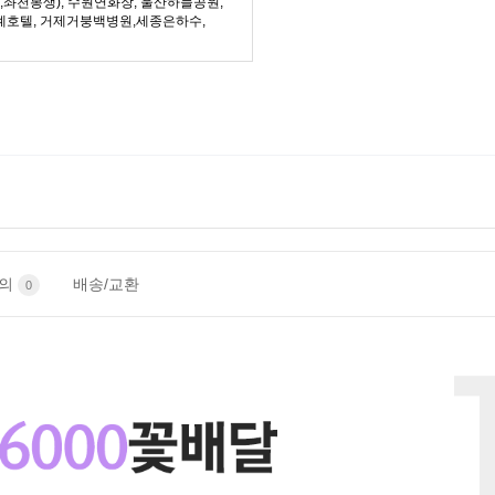
좌천봉생), 수원연화장, 울산하늘공원,
례호텔, 거제거붕백병원,세종은하수,
문의
배송/교환
0