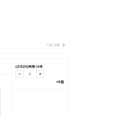
다음 상품
[근조]3단화환-14호
+0원