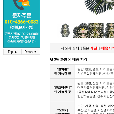
사진과 실제상품은
계절
과
배송지
Top ▲
Down ▼
3단 화환 외 배송 지역
“쌀화환”
밀양, 청도, 완도 지역 모
만 가능한 곳
창녕공설장례식장, 예산(
완도, 고령, 산청 지역 모
“근조바구니”
대구가톨릭장례식장, 창원(
만 가능한 곳
(공설장례식장,누리원), 창
함안하늘공원, 상주시민장
부안, 거창, 산청, 김천, 여
“오브제
부산(영락공원,기장원자력