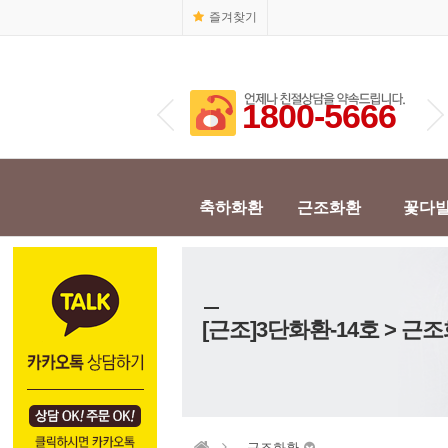
즐겨찾기
1800-5666
1800-5666
축하화환
근조화환
꽃다
[근조]3단화환-14호 > 근
근조화환