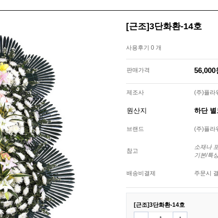
[근조]3단화환-14호
사용후기 0 개
56,00
판매가격
제조사
(주)플
원산지
하단 
브랜드
(주)플
소재나 
참고
기본/특
배송비결제
주문시 
[근조]3단화환-14호