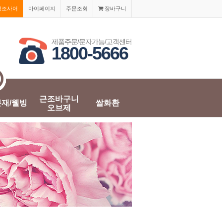
경조사어
마이페이지
주문조회
장바구니
제품주문/문자가능/고객센터
1800-5666
근조바구니
분재/웰빙
쌀화환
오브제