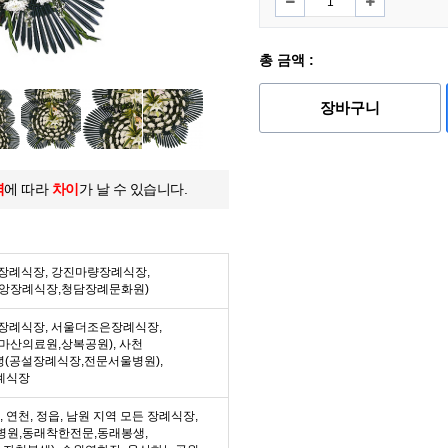
총 금액 :
장바구니
역
에 따라
차이
가 날 수 있습니다.
든 장례식장, 강진마량장례식장,
중앙장례식장,청담장례문화원)
든 장례식장, 서울더조은장례식장,
마산의료원,상복공원), 사천
녕(공설장례식장,전문서울병원),
례식장
수, 연천, 정읍, 남원 지역 모든 장례식장,
병원,동래착한전문,동래봉생,