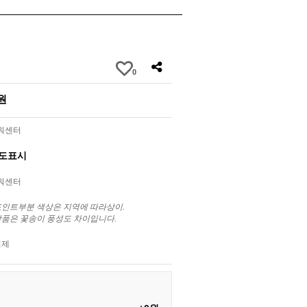
0
0원
라워센터
별도표시
라워센터
포인트부분 색상은 지역에 따라상이.
상품은 꽃송이 풍성도 차이입니다.
결제