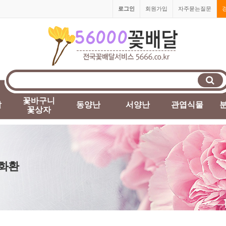
로그인
회원가입
자주묻는질문
꽃바구니
발
동양난
서양난
관엽식물
꽃상자
조화환